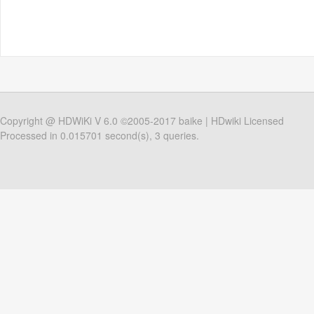
Copyright @
HDWiKi
V 6.0 ©2005-2017
baike
|
HDwiki Licensed
Processed in 0.015701 second(s), 3 queries.