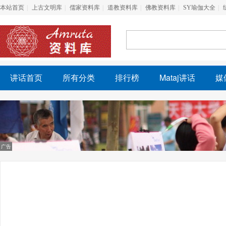
本站首页
上古文明库
儒家资料库
道教资料库
佛教资料库
SY瑜伽大全
讲话首页
所有分类
排行榜
Mataj讲话
媒