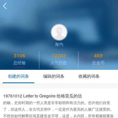
海均
3106
12242
469
总经验
人气指数
总金币
创建的词条
编辑的词条
收藏的词条
19761012 Letter to Gregoire 给格雷瓜的信
的确，史前时期的一些人类是非常聪明和有活力的。也许他们自觉
了，但这些人，在古代文明中，一定是作为更高的人被广泛接受的。
不然你如何解释在埃及建造金字塔，这是，从内部，所有都被能量振